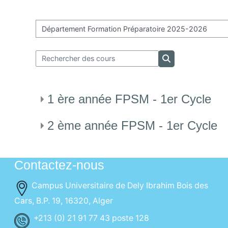
Catégories de cours
Rechercher des cours
Rechercher des c
1 ère année FPSM - 1er Cycle
2 ème année FPSM - 1er Cycle
Contactez-nous
Campus Universitaire de Dely Ibrahim Bois des
Cars, B.P. 19, 16320, Alger
+213 (0) 21 91 77 43 poste 128