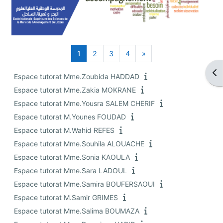
Page 1
Page 2
Page 3
Page 4
Page suivante
1
2
3
4
»
Ouv
Espace tutorat Mme.Zoubida HADDAD
Espace tutorat Mme.Zakia MOKRANE
Espace tutorat Mme.Yousra SALEM CHERIF
Espace tutorat M.Younes FOUDAD
Espace tutorat M.Wahid REFES
Espace tutorat Mme.Souhila ALOUACHE
Espace tutorat Mme.Sonia KAOULA
Espace tutorat Mme.Sara LADOUL
Espace tutorat Mme.Samira BOUFERSAOUI
Espace tutorat M.Samir GRIMES
Espace tutorat Mme.Salima BOUMAZA